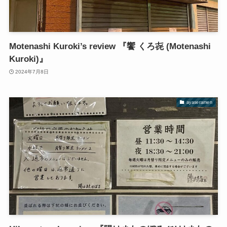
Motenashi Kuroki’s review 『饗 くろ㐂 (Motenashi
Kuroki)』
2024年7月8日
ayaseramen