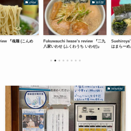
chiba
未分類
w 『魂麺 (こんめ
Fukuwauchi Iwase’s review 『二九
Suehiroya’s 
八家いわせ (ふくわうち いわせ)』
はまらーめん す
hakuraku