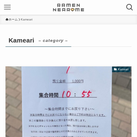
ホーム
Kameari
Kameari
– category –
Kameari